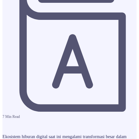
7 Min Read
Ekosistem hiburan digital saat ini mengalami transformasi besar dalam