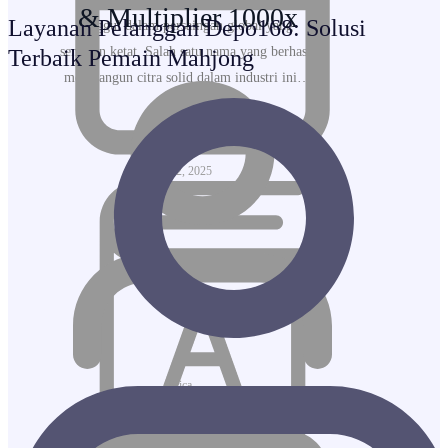
& Multiplier 1000x
Layanan Pelanggan Depo168: Solusi
unggul dalam persaingan global yang
semakin ketat. Salah satu nama yang berhasil
Terbaik Pemain Mahjong
membangun citra solid dalam industri ini…
Des 22, 2025
Erica