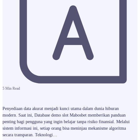
5 Min Read
Penyediaan data akurat menjadi kunci utama dalam dunia hiburan
modern. Saat ini, Database demo slot Mabosbet memberikan panduan
penting bagi pengguna yang ingin belajar tanpa risiko finansial. Melalui
sistem informasi ini, setiap orang bisa meninjau mekanisme algoritma
secara transparan. Teknologi…