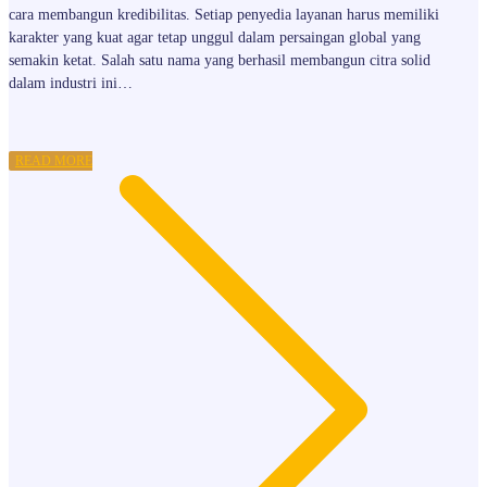
cara membangun kredibilitas. Setiap penyedia layanan harus memiliki
karakter yang kuat agar tetap unggul dalam persaingan global yang
semakin ketat. Salah satu nama yang berhasil membangun citra solid
dalam industri ini…
READ MORE