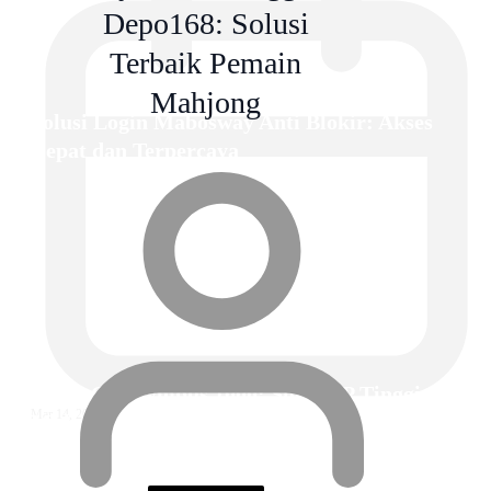
Depo168: Solusi
Terbaik Pemain
Mahjong
Solusi Login Mabosway Anti Blokir: Akses
Cepat dan Terpercaya
Gates Of Olympus 1000: Slot RTP Tinggi &
Mar 14, 2026
Multiplier 1000x
Banyak pemain Mahjong sangat peduli dengan kualitas layanan