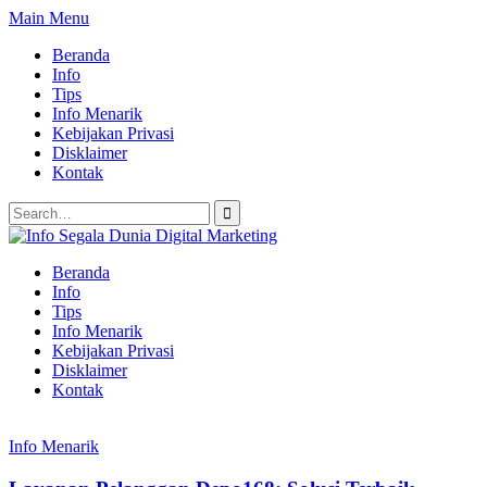
Skip
Main Menu
to
Beranda
content
Info
Tips
Info Menarik
Kebijakan Privasi
Disklaimer
Kontak
Search
for:
Beranda
Info
Tips
Info Menarik
Kebijakan Privasi
Disklaimer
Kontak
Info Menarik