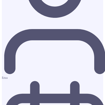
Erica