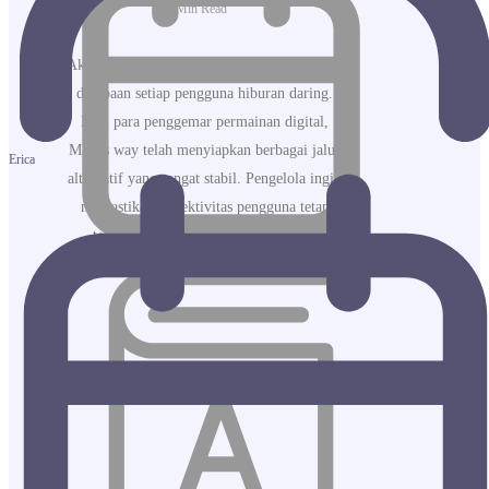
5 Min Read
Akses internet yang bebas hambatan menjadi
dambaan setiap pengguna hiburan daring.
Bagi para penggemar permainan digital,
Mabos way telah menyiapkan berbagai jalur
Erica
alternatif yang sangat stabil. Pengelola ingin
memastikan konektivitas pengguna tetap
terjaga meski menghadapi tantangan
Des 17, 2025
pemblokiran akses. Mereka sangat…