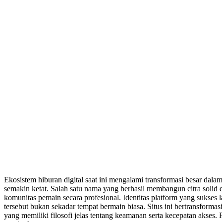
Ekosistem hiburan digital saat ini mengalami transformasi besar dala
semakin ketat.
Salah satu nama yang berhasil membangun citra solid d
komunitas pemain secara profesional.
Identitas platform yang sukses 
tersebut bukan sekadar tempat bermain biasa.
Situs ini bertransformas
yang memiliki filosofi jelas tentang keamanan serta kecepatan akses.
P