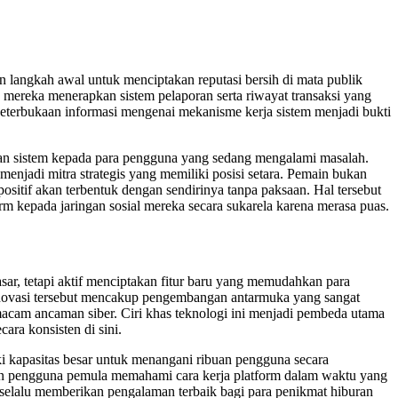
 langkah awal untuk menciptakan reputasi bersih di mata publik
mereka menerapkan sistem pelaporan serta riwayat transaksi yang
terbukaan informasi mengenai mekanisme kerja sistem menjadi bukti
n sistem kepada para pengguna yang sedang mengalami masalah.
njadi mitra strategis yang memiliki posisi setara.
Pemain bukan
positif akan terbentuk dengan sendirinya tanpa paksaan.
Hal tersebut
 kepada jaringan sosial mereka secara sukarela karena merasa puas.
sar,
tetapi aktif menciptakan fitur baru yang memudahkan para
ovasi tersebut mencakup pengembangan antarmuka yang sangat
 macam ancaman siber.
Ciri khas teknologi ini menjadi pembeda utama
ara konsisten di sini.
kapasitas besar untuk menangani ribuan pengguna secara
n pengguna pemula memahami cara kerja platform dalam waktu yang
selalu memberikan pengalaman terbaik bagi para penikmat hiburan