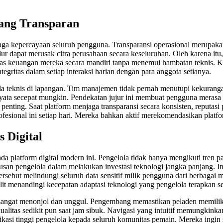
ang Transparan
njaga kepercayaan seluruh pengguna.
Transparansi operasional merupakan
r dapat merusak citra perusahaan secara keseluruhan.
Oleh karena itu,
as keuangan mereka secara mandiri tanpa menemui hambatan teknis.
Ke
egritas dalam setiap interaksi harian dengan para anggota setianya.
la teknis di lapangan.
Tim manajemen tidak pernah menutupi kekuranga
nyata secepat mungkin.
Pendekatan jujur ini membuat pengguna merasa me
 penting.
Saat platform menjaga transparansi secara konsisten,
reputasi 
sional ini setiap hari.
Mereka bahkan aktif merekomendasikan platform
s Digital
a platform digital modern ini.
Pengelola tidak hanya mengikuti tren pa
an pengelola dalam melakukan investasi teknologi jangka panjang.
In
rsebut melindungi seluruh data sensitif milik pengguna dari berbagai
it menandingi kecepatan adaptasi teknologi yang pengelola terapkan sec
 sangat menonjol dan unggul.
Pengembang memastikan peladen memiliki 
alitas sedikit pun saat jam sibuk.
Navigasi yang intuitif memungkinka
asi tinggi pengelola kepada seluruh komunitas pemain.
Mereka ingin 