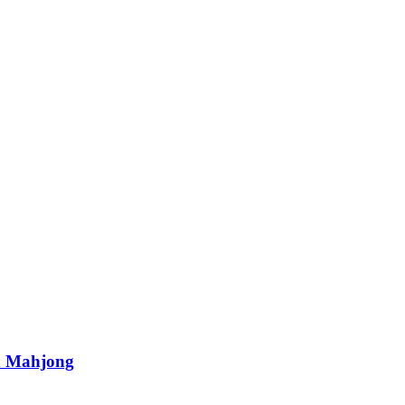
n Mahjong