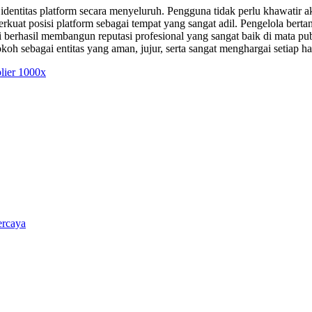
identitas platform secara menyeluruh.
Pengguna tidak perlu khawatir ak
uat posisi platform sebagai tempat yang sangat adil.
Pengelola bertan
 berhasil membangun reputasi profesional yang sangat baik di mata pub
koh sebagai entitas yang aman,
jujur, serta sangat menghargai setiap 
lier 1000x
ercaya