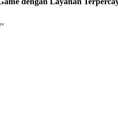
 Game dengan Layanan Terperca
aya