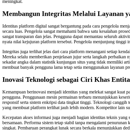
meningkat.
Membangun Integritas Melalui Layanan y
Identitas platform digital sangat bergantung pada cara pengelola me
secara luas.
Pengelola sangat memahami bahwa satu kesalahan prosedu
sangat transparan dan jelas.
Pengguna dapat memantau seluruh aktivit
nyata nilai kejujuran platform tersebut.
Pengelola menjunjung tinggi int
Integritas juga terlihat jelas dari cara platform menangani setiap kenda
Mereka selalu memberikan penjelasan jujur serta langkah perbaikan 
sekadar angka dalam statistik kunjungan situs yang tidak memiliki arti
membuat banyak pengguna lama tetap setia menggunakan layanan profe
Inovasi Teknologi sebagai Ciri Khas Entita
Kemampuan berinovasi menjadi identitas yang melekat sangat kuat pad
pengguna.
Penggunaan mesin permainan terbaru menunjukkan keserius
responsif serta sistem enkripsi data tingkat tinggi.
Teknologi canggih te
yang membuat platform terlihat jauh lebih modern.
Kompetitor lain sul
Kecepatan akses informasi juga menjadi bagian identitas teknis yang
bersamaan.
Performa sistem tetap stabil tanpa mengalami penurunan ku
singkat.
Pembaruan perangkat lunak secara berkala menunjukkan dedik