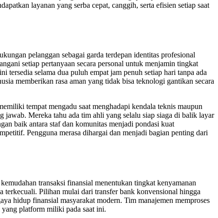
apatkan layanan yang serba cepat,
canggih,
serta efisien setiap saat
kungan pelanggan sebagai garda terdepan identitas profesional
gani setiap pertanyaan secara personal untuk menjamin tingkat
ni tersedia selama dua puluh empat jam penuh setiap hari tanpa ada
sia memberikan rasa aman yang tidak bisa teknologi gantikan secara
emiliki tempat mengadu saat menghadapi kendala teknis maupun
ng jawab.
Mereka tahu ada tim ahli yang selalu siap siaga di balik layar
an baik antara staf dan komunitas menjadi pondasi kuat
mpetitif.
Pengguna merasa dihargai dan menjadi bagian penting dari
emudahan transaksi finansial menentukan tingkat kenyamanan
 terkecuali.
Pilihan mulai dari transfer bank konvensional hingga
gaya hidup finansial masyarakat modern.
Tim manajemen memproses
yang platform miliki pada saat ini.